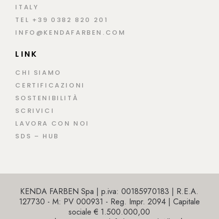
ITALY
TEL +39 0382 820 201
INFO@KENDAFARBEN.COM
LINK
CHI SIAMO
CERTIFICAZIONI
SOSTENIBILITÀ
SCRIVICI
LAVORA CON NOI
SDS – HUB
KENDA FARBEN Spa | p.iva: 00185970183 | R.E.A.
127730 - M: PV 000931 - Reg. Impr. 2094 | Capitale
sociale € 1.500.000,00